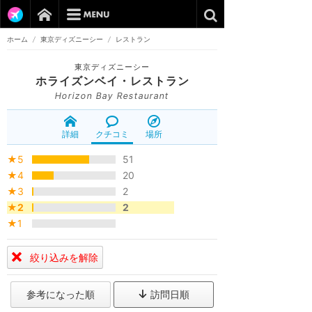
ホーム
/
東京ディズニーシー
/
レストラン
東京ディズニーシー
ホライズンベイ・レストラン
Horizon Bay Restaurant
詳細
クチコミ
場所
★5
51
★4
20
★3
2
★2
2
★1
絞り込みを解除
参考になった順
訪問日順