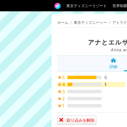
東京ディズニーリゾート
世界制
ホーム
/
東京ディズニーシー
/
アトラク
アナとエル
Anna an
詳細
★5
6
★4
1
★3
★2
★1
絞り込みを解除