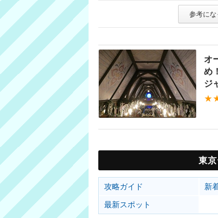
参考にな
オ
め
ジ
★
東京
攻略ガイド
新
最新スポット