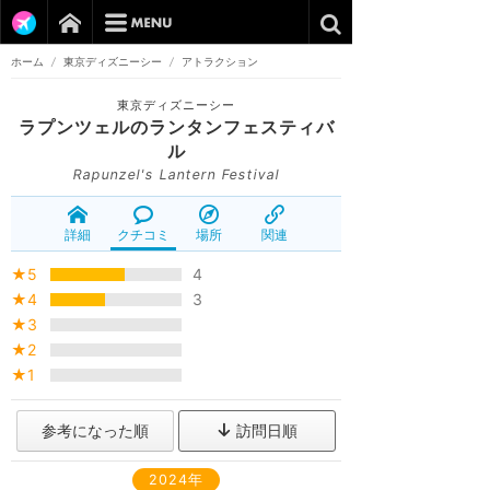
ホーム
/
東京ディズニーシー
/
アトラクション
東京ディズニーシー
ラプンツェルのランタンフェスティバ
ル
Rapunzel's Lantern Festival
詳細
クチコミ
場所
関連
★5
4
★4
3
★3
★2
★1
参考になった順
訪問日順
2024年