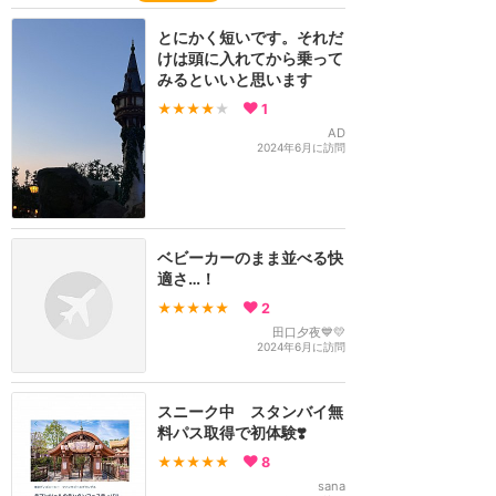
とにかく短いです。それだ
けは頭に入れてから乗って
みるといいと思います
★★★★
★
1
AD
2024年6月に訪問
ベビーカーのまま並べる快
適さ…！
★★★★★
2
田口夕夜💙💛
2024年6月に訪問
スニーク中 スタンバイ無
料パス取得で初体験❣️
★★★★★
8
sana