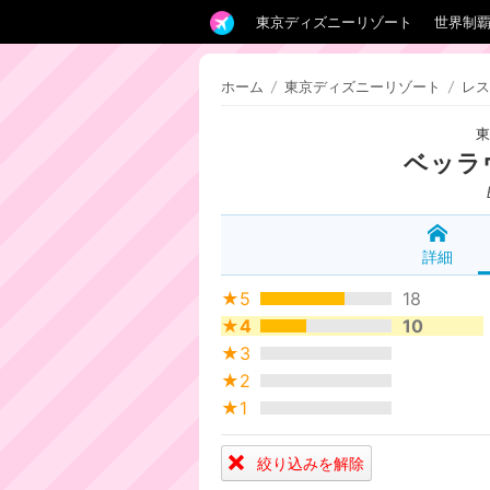
東京ディズニーリゾート
世界制
ホーム
/
東京ディズニーリゾート
/
レス
ベッラ
詳細
★5
18
★4
10
★3
★2
★1
絞り込みを解除