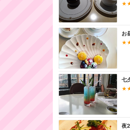
★
お
★
七
★
夜