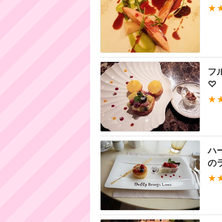
★
フ
♡
★
ハ
の
★