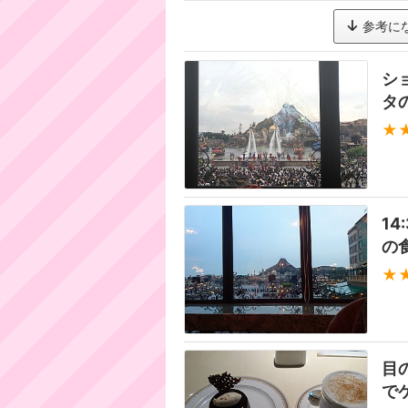
参考に
シ
タ
★
14
の
★
目
で