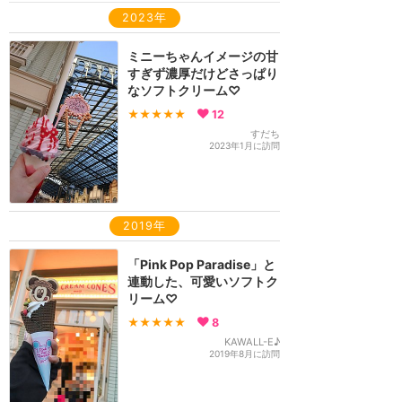
2023年
ミニーちゃんイメージの甘
すぎず濃厚だけどさっぱり
なソフトクリーム♡
★★★★★
12
すだち
2023年1月に訪問
2019年
「Pink Pop Paradise」と
連動した、可愛いソフトク
リーム♡
★★★★★
8
KAWALL-E♪
2019年8月に訪問