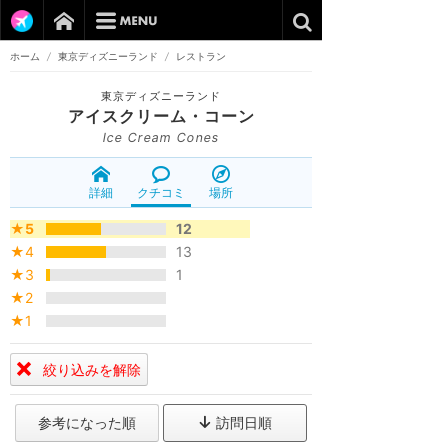
ホーム
/
東京ディズニーランド
/
レストラン
東京ディズニーランド
アイスクリーム・コーン
Ice Cream Cones
詳細
クチコミ
場所
★5
12
★4
13
★3
1
★2
★1
絞り込みを解除
参考になった順
訪問日順