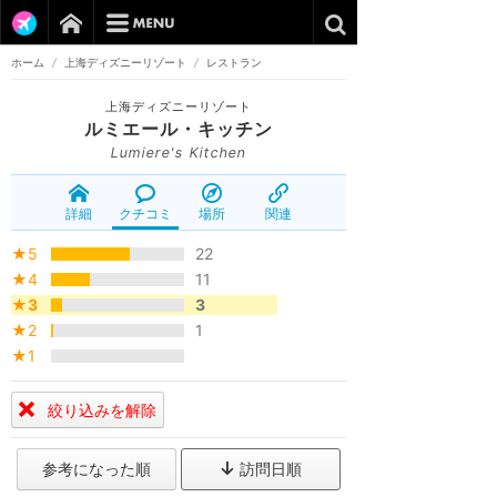
ホーム
/
上海ディズニーリゾート
/
レストラン
上海ディズニーリゾート
ルミエール・キッチン
Lumiere's Kitchen
詳細
クチコミ
場所
関連
★5
22
★4
11
★3
3
★2
1
★1
絞り込みを解除
参考になった順
訪問日順