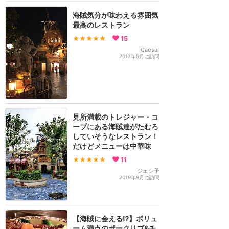
海賊気分が味わえる雰囲気
最高のレストラン
★★★★★
15
Caesar
2017年5月に訪問
見所満載のトレジャー・コ
ーブにある海賊達がたむろ
していそうなレストラン！
だけどメニューは中華味
★★★★★
11
ジェシ子
2019年9月に訪問
【海賊に会える⁉️】ボリュ
ーム満点のポークリブ&チ