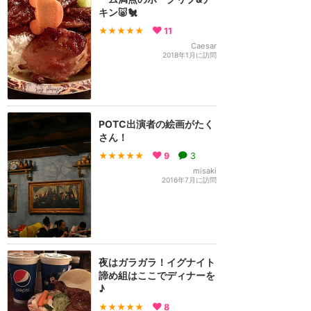
キン🐷🐔
★★★★★
11
Caesar
2018年1月に訪問
POTC出演者の絵画がたく
さん！
★★★★★
9
3
misaki
2016年7月に訪問
夜はガラガラ！イグナイト
諦め組はここでディナーを
♪
★★★★★
8