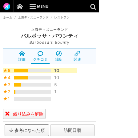
ホーム
/
上海ディズニーランド
/
レストラン
上海ディズニーランド
バルボッサ・バウンティ
Barbossa's Bounty
詳細
クチコミ
場所
関連
★5
10
★4
10
★3
5
★2
1
★1
絞り込みを解除
参考になった順
訪問日順