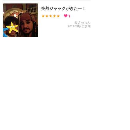
突然ジャックがきたー！
★★★★★
1
みさっちん
2017年8月に訪問
上海ディズニーリゾート
攻略ガイド
新着クチコミ
基礎知識
個人手配マニュアル
ホテル選び
キャラダイ予約
最新スポット