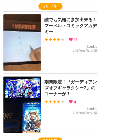
2017年
誰でも気軽に参加出来る！
マーベル・コミックアカデ
ミー
★★★★
★
11
konbu
2017年6月に訪問
期間限定！『ガーディアン
ズオブギャラクシー2』の
コーナーが！
★★★★
★
4
konbu
2017年5月に訪問