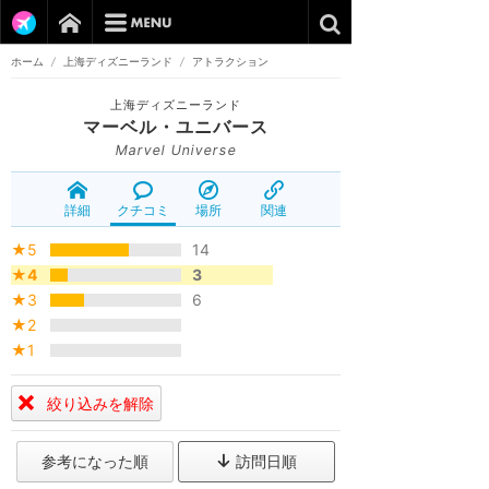
ホーム
/
上海ディズニーランド
/
アトラクション
上海ディズニーランド
マーベル・ユニバース
Marvel Universe
詳細
クチコミ
場所
関連
★5
14
★4
3
★3
6
★2
★1
絞り込みを解除
参考になった順
訪問日順