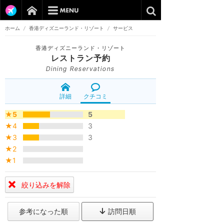
ホーム
/
香港ディズニーランド・リゾート
/
サービス
香港ディズニーランド・リゾート
レストラン予約
Dining Reservations
詳細
クチコミ
★5
5
★4
3
★3
3
★2
★1
絞り込みを解除
参考になった順
訪問日順