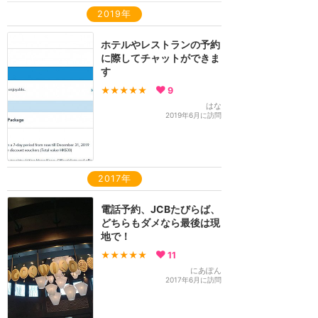
2019年
ホテルやレストランの予約
に際してチャットができま
す
★★★★★
9
はな
2019年6月に訪問
2017年
電話予約、JCBたびらば、
どちらもダメなら最後は現
地で！
★★★★★
11
にあぽん
2017年6月に訪問