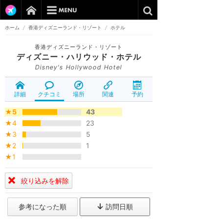
ホーム
/
香港ディズニーランド・リゾート
/
ホテル
香港ディズニーランド・リゾート
ディズニー・ハリウッド・ホテル
Disney's Hollywood Hotel
詳細
クチコミ
場所
関連
予約
★5
43
★4
23
★3
5
★2
1
★1
絞り込みを解除
参考になった順
訪問日順