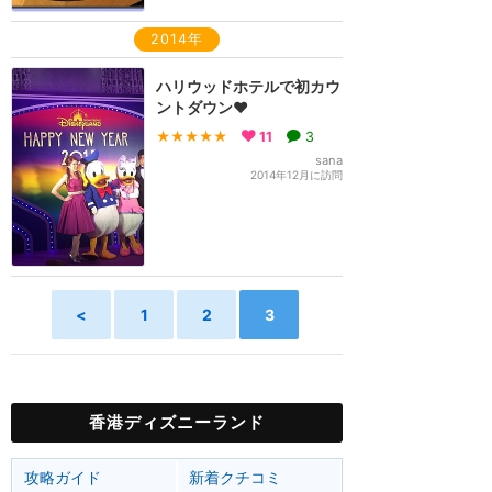
2014年
ハリウッドホテルで初カウ
ントダウン❤️
★★★★★
11
3
sana
2014年12月に訪問
<
1
2
3
香港ディズニーランド
攻略ガイド
新着クチコミ