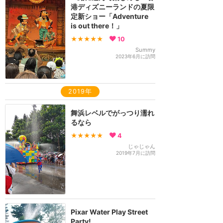
港ディズニーランドの夏限
定新ショー「Adventure
is out there！」
★★★★★
10
Summy
2023年6月に訪問
2019年
舞浜レベルでがっつり濡れ
るなら
★★★★★
4
じゃじゃん
2019年7月に訪問
Pixar Water Play Street
Party!