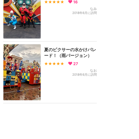
★★★★★
16
なみ
2018年6月に訪問
夏のピクサーの水かけパレ
ード！（雨バージョン）
★★★★★
27
なお
2018年6月に訪問
香港ディズニーランド
攻略ガイド
新着クチコミ