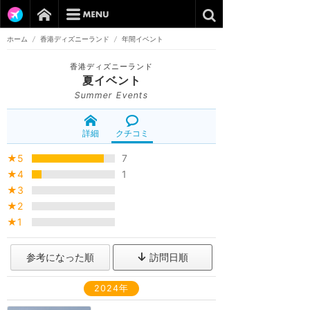
ホーム
/
香港ディズニーランド
/
年間イベント
香港ディズニーランド
夏イベント
Summer Events
詳細
クチコミ
★5
7
★4
1
★3
★2
★1
参考になった順
訪問日順
2024年