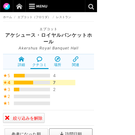
ホーム
/
エプコット（フロリダ）
/
レストラン
エプコット
アケシュース・ロイヤルバンケットホ
ール
Akershus Royal Banquet Hall
詳細
クチコミ
場所
関連
★5
4
★4
7
★3
2
★2
★1
絞り込みを解除
参考になった順
訪問日順