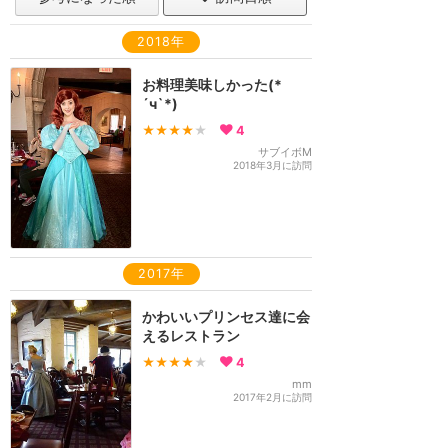
2018年
お料理美味しかった(*
´ч`*)
★★★★
★
4
サブイボM
2018年3月に訪問
2017年
かわいいプリンセス達に会
えるレストラン
★★★★
★
4
mm
2017年2月に訪問