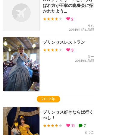
ばれ方が王家の晩餐会に招
かれたよう…
★★★★
★
2
うら
2014年11月に訪問
プリンセスレストラン
★★★★
★
3
りー
2014年に訪問
2012年
プリンセス好きならば行く
べし！
★★★★
★
11
7
まつこ