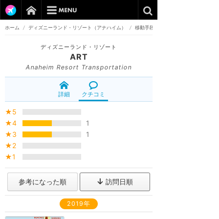
ホーム
/
ディズニーランド・リゾート（アナハイム）
/
移動手段
ディズニーランド・リゾート
ART
Anaheim Resort Transportation
詳細
クチコミ
★5
★4
1
★3
1
★2
★1
参考になった順
訪問日順
2019年