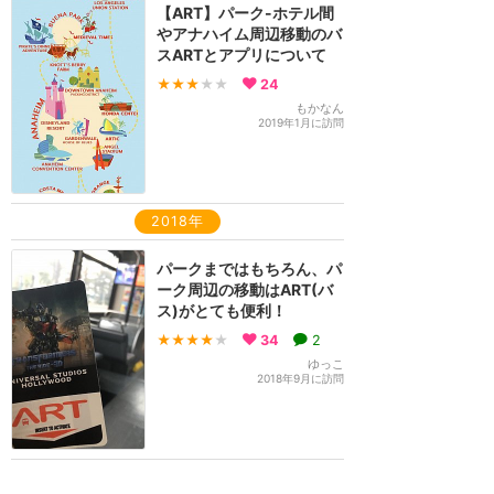
【ART】パーク-ホテル間
やアナハイム周辺移動のバ
スARTとアプリについて
★★★
★★
24
もかなん
2019年1月に訪問
2018年
パークまではもちろん、パ
ーク周辺の移動はART(バ
ス)がとても便利！
★★★★
★
34
2
ゆっこ
2018年9月に訪問