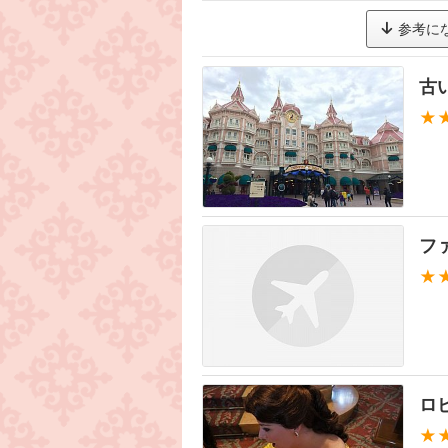
参考に
古
★
フ
★
ロ
★