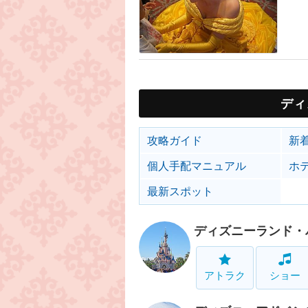
ディ
攻略ガイド
新
個人手配マニュアル
ホ
最新スポット
ディズニーランド・
アトラク
ショー