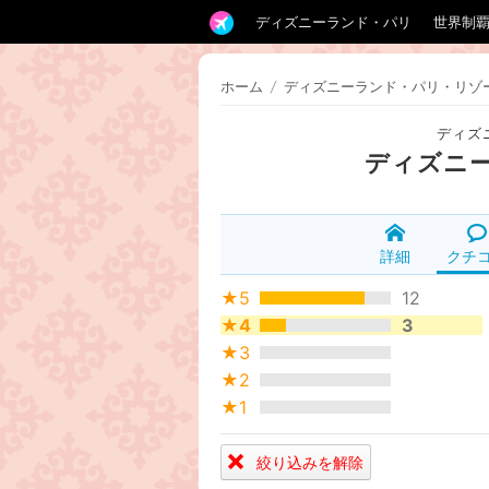
ディズニーランド・パリ
世界制
ホーム
/
ディズニーランド・パリ・リゾ
ディズ
ディズニ
詳細
クチ
★5
12
★4
3
★3
★2
★1
絞り込みを解除