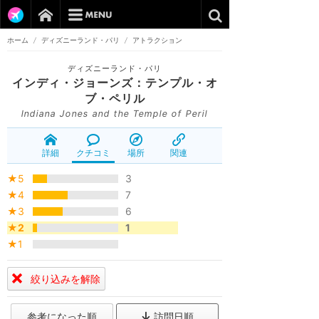
ホーム
/
ディズニーランド・パリ
/
アトラクション
ディズニーランド・パリ
インディ・ジョーンズ：テンプル・オ
ブ・ペリル
Indiana Jones and the Temple of Peril
詳細
クチコミ
場所
関連
★5
3
★4
7
★3
6
★2
1
★1
絞り込みを解除
参考になった順
訪問日順