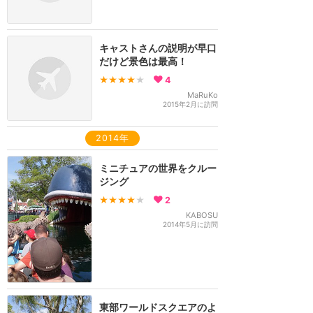
キャストさんの説明が早口
だけど景色は最高！
★★★★
★
4
MaRuKo
2015年2月に訪問
2014年
ミニチュアの世界をクルー
ジング
★★★★
★
2
KABOSU
2014年5月に訪問
東部ワールドスクエアのよ