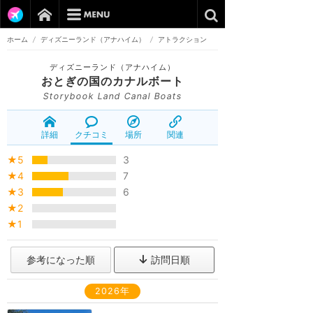
ホーム
/
ディズニーランド（アナハイム）
/
アトラクション
ディズニーランド（アナハイム）
おとぎの国のカナルボート
Storybook Land Canal Boats
詳細
クチコミ
場所
関連
★5
3
★4
7
★3
6
★2
★1
参考になった順
訪問日順
2026年