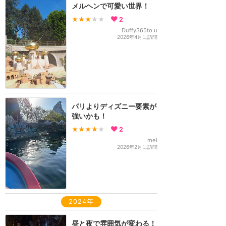
メルヘンで可愛い世界！
★★★
★★
2
Duffy365to.u
2026年4月に訪問
パリよりディズニー要素が
強いかも！
★★★★
★
2
mei
2026年2月に訪問
2024年
昼と夜で雰囲気が変わる！