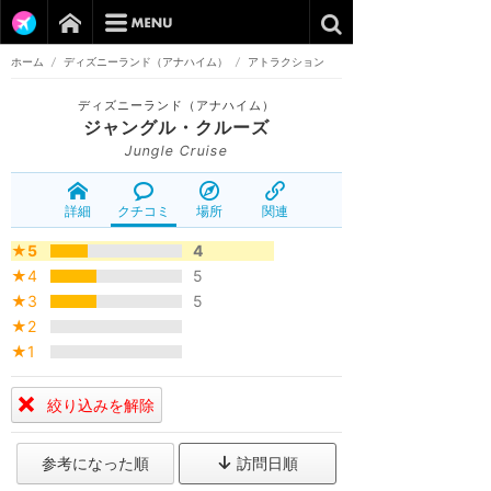
ホーム
/
ディズニーランド（アナハイム）
/
アトラクション
ディズニーランド（アナハイム）
ジャングル・クルーズ
Jungle Cruise
詳細
クチコミ
場所
関連
★5
4
★4
5
★3
5
★2
★1
絞り込みを解除
参考になった順
訪問日順