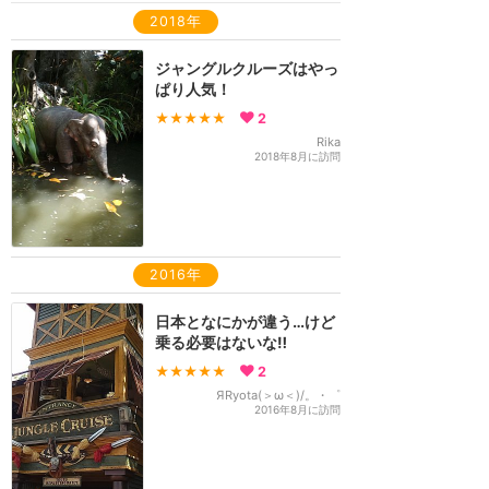
2018年
ジャングルクルーズはやっ
ぱり人気！
★★★★★
2
Rika
2018年8月に訪問
2016年
日本となにかが違う…けど
乗る必要はないな‼
★★★★★
2
ЯRyota(＞ω＜)/。・゜
2016年8月に訪問