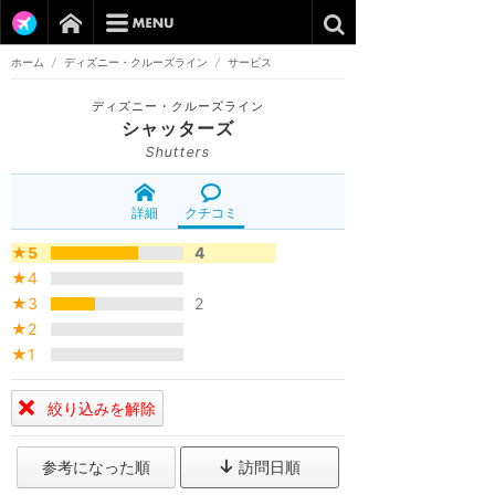
ホーム
/
ディズニー・クルーズライン
/
サービス
ディズニー・クルーズライン
シャッターズ
Shutters
詳細
クチコミ
★5
4
★4
★3
2
★2
★1
絞り込みを解除
参考になった順
訪問日順