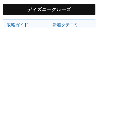
ディズニークルーズ
攻略ガイド
新着クチコミ
基礎知識
最新スポット
ディズニー・クルーズライン
客船
寄港地
ショー
グルメ
イベント
グッズ
サービス
ホーム
新着
書く
検索
サイト概要