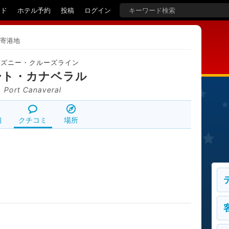
イド
ホテル予約
投稿
ログイン
寄港地
ィズニー・クルーズライン
ート・カナベラル
Port Canaveral
細
クチコミ
場所