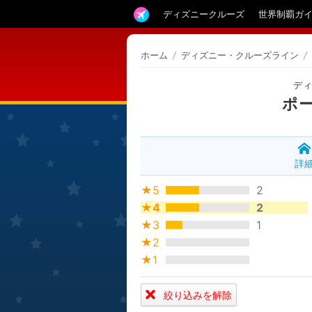
ディズニークルーズ
世界制覇ガ
ホーム
/
ディズニー・クルーズライン
/
デ
ポ
詳
★5
2
★4
2
★3
1
★2
★1
絞り込みを解除