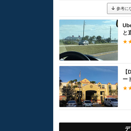
参考に
U
と
★
【
ー
★
デ