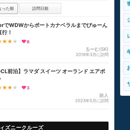
なった順
訪問日順
berでWDWからポートカナベラルまでびゅーん
直行！
★★★
★
8
るーむ(SK)
2018年3月に訪問
DCL前泊】ラマダ スイーツ オーランド エアポ
ト
★★★
★
3
旅人
2023年5月に訪問
ィズニークルーズ