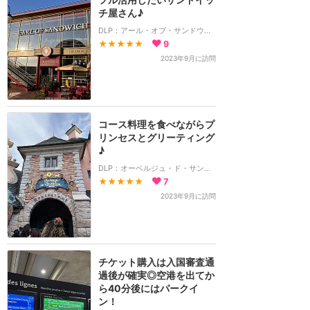
チ屋さん♪
DLP：アール・オブ・サンドウィッチ
★★★★★
9
2023年9月に訪問
コース料理を食べながらプ
リンセスとグリーティング
♪
DLP：オーベルジュ・ド・サンドリオン
★★★★★
7
2023年9月に訪問
チケット購入は入国審査通
過後が確実◎空港を出てか
ら40分後にはパークイ
ン！