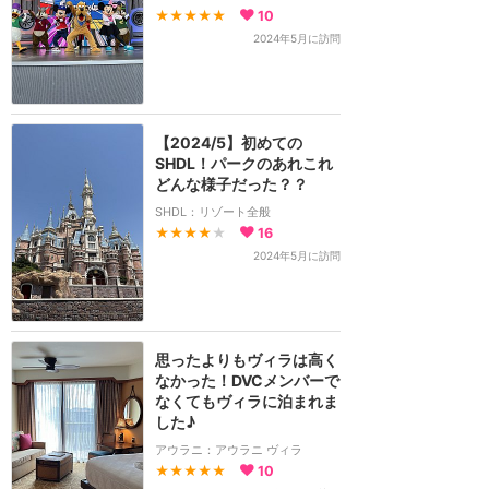
★★★★★
10
2024年5月に訪問
【2024/5】初めての
SHDL！パークのあれこれ
どんな様子だった？？
SHDL：リゾート全般
★★★★
★
16
2024年5月に訪問
思ったよりもヴィラは高く
なかった！DVCメンバーで
なくてもヴィラに泊まれま
した♪
アウラニ：アウラニ ヴィラ
★★★★★
10