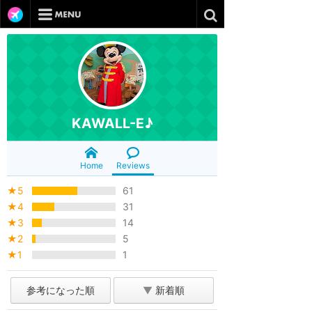
KAWALL-E♪
Home
Reviews
★5
61
★4
31
★3
14
★2
5
★1
1
参考になった順
▼
新着順