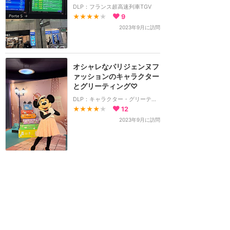
DLP：フランス超高速列車TGV
★★★★
★
9
2023年9月に訪問
オシャレなパリジェンヌフ
ァッションのキャラクター
とグリーティング♡
DLP：キャラクター・グリーティング
★★★★
★
12
2023年9月に訪問
番号付きのバスは有料の路
線バス！ホテルシャトルは
別にあります(^^;)
DLP：ホテル宿泊者用シャトルバス
★★★
★★
6
2023年9月に訪問