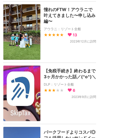
憧れのFTW！アウラニで
叶えてきました〜申し込み
編〜
アウラニ：リゾート全般
★★★★★
13
2023年12月に訪問
【免税手続き】終わるまで
3ヶ月かかった話／(^o^)＼
DLP：リゾート全般
★★★
★★
6
2023年9月に訪問
パークフードよりコスパ◎
フル活用したいサンドイッ