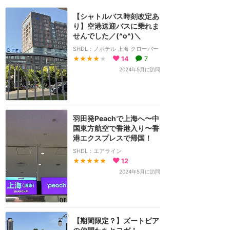
【シャトルバス時刻改定あ
り】空港送迎バスに乗れま
せんでした／(^o^)＼
SHDL：ノボテル 上海 クローバー
★★★★
★
14
7
2024年5月に訪問
羽田発Peachで上海へ〜中
国東方航空で香港入り〜香
港エクスプレスで帰国！
SHDL：エアライン
★★★★★
12
2024年5月に訪問
【期間限定？】ズートピア