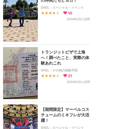
の仲間たちとヨガ！
SHDL：スペシャル・イベント
★★★★
★
10
2024年5月に訪問
トランジットビザで上海
へ！調べたこと、実際の体
験あれこれ
SHDL：その他の移動手段
★★★★
★
21
2024年5月に訪問
【期間限定】マーベルコス
チュームのミキフレが大活
躍！
SHDL：スペシャル・イベント