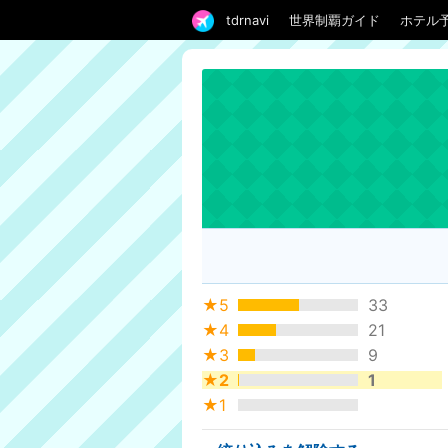
tdrnavi
世界制覇ガイド
ホテル
★5
33
★4
21
★3
9
★2
1
★1