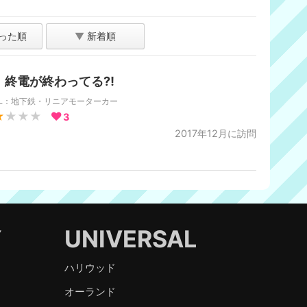
った順
▼
新着順
！終電が終わってる⁈
DL：地下鉄・リニアモーターカー
★
★★★
3
2017年12月に訪問
Y
UNIVERSAL
ハリウッド
オーランド