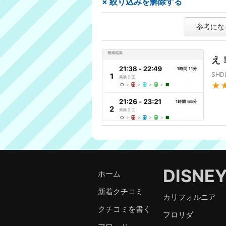
× 絞り込みを解除する
参考にな
え
SH
★
DISNE
ホーム
新着クチコミ
カリフォルニア
クチコミを書く
フロリダ